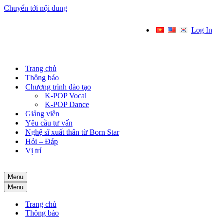
Chuyển tới nội dung
Log In
Trang chủ
Thông báo
Chương trình đào tạo
K-POP Vocal
K-POP Dance
Giảng viên
Yêu cầu tư vấn
Nghệ sĩ xuất thân từ Born Star
Hỏi – Đáp
Vị trí
Menu
Menu
Trang chủ
Thông báo