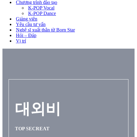
Chương trình đào tạo
K-POP Vocal
K-POP Dance
Giảng viên
Yêu cầu tư vấn
Nghệ sĩ xuất thân từ Born Star
Hỏi – Đáp
Vị trí
대외비
TOP SECREAT