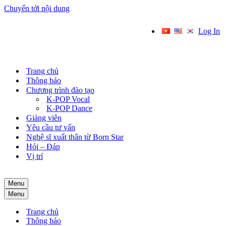
Chuyển tới nội dung
Log In
Trang chủ
Thông báo
Chương trình đào tạo
K-POP Vocal
K-POP Dance
Giảng viên
Yêu cầu tư vấn
Nghệ sĩ xuất thân từ Born Star
Hỏi – Đáp
Vị trí
Menu
Menu
Trang chủ
Thông báo