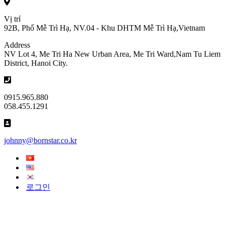
Vị trí
92B, Phố Mễ Trì Hạ, NV.04 - Khu DHTM Mễ Trì Hạ,Vietnam
Address
NV Lot 4, Me Tri Ha New Urban Area, Me Tri Ward,Nam Tu Liem
District, Hanoi City.
0915.965.880
058.455.1291
johnny@bornstar.co.kr
로그인
TikTok