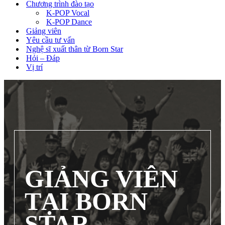
Chương trình đào tạo
K-POP Vocal
K-POP Dance
Giảng viên
Yêu cầu tư vấn
Nghệ sĩ xuất thân từ Born Star
Hỏi – Đáp
Vị trí
GIẢNG VIÊN
TẠI BORN
STAR