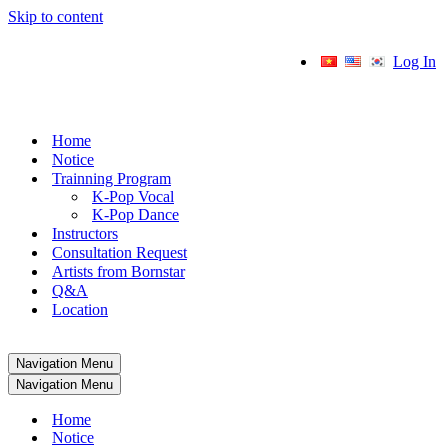
Skip to content
Log In
Home
Notice
Trainning Program
K-Pop Vocal
K-Pop Dance
Instructors
Consultation Request
Artists from Bornstar
Q&A
Location
Navigation Menu
Navigation Menu
Home
Notice