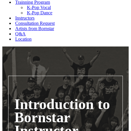
Trainning Program
K-Pop Vocal
K-Pop Dance
Instructors
Consultation Request
Artists from Bornstar
Q&A
Location
Introduction to
Bornstar
Instructor