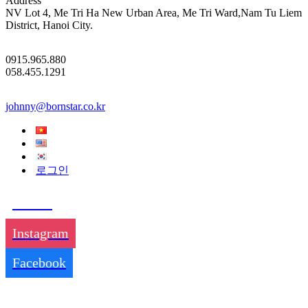
Address
NV Lot 4, Me Tri Ha New Urban Area, Me Tri Ward,Nam Tu Liem
District, Hanoi City.
0915.965.880
058.455.1291
johnny@bornstar.co.kr
로그인
TikTok
Instagram
Facebook