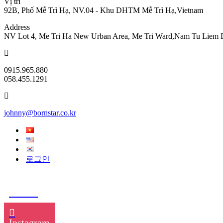
Vị trí
92B, Phố Mễ Trì Hạ, NV.04 - Khu DHTM Mễ Trì Hạ,Vietnam
Address
NV Lot 4, Me Tri Ha New Urban Area, Me Tri Ward,Nam Tu Liem Dis
0915.965.880
058.455.1291
johnny@bornstar.co.kr
로그인
TikTok
Instagram