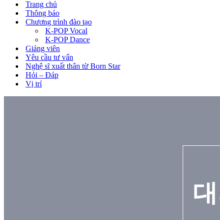
Trang chủ
Thông báo
Chương trình đào tạo
K-POP Vocal
K-POP Dance
Giảng viên
Yêu cầu tư vấn
Nghệ sĩ xuất thân từ Born Star
Hỏi – Đáp
Vị trí
대