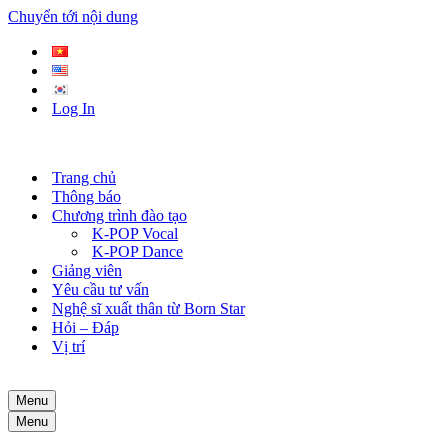
Chuyển tới nội dung
Log In
Trang chủ
Thông báo
Chương trình đào tạo
K-POP Vocal
K-POP Dance
Giảng viên
Yêu cầu tư vấn
Nghệ sĩ xuất thân từ Born Star
Hỏi – Đáp
Vị trí
Menu
Menu