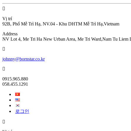
Vị trí
92B, Phố Mễ Trì Hạ, NV.04 - Khu DHTM Mễ Trì Hạ,Vietnam
Address
NV Lot 4, Me Tri Ha New Urban Area, Me Tri Ward,Nam Tu Liem Dis
johnny@bornstar.co.kr
0915.965.880
058.455.1291
로그인