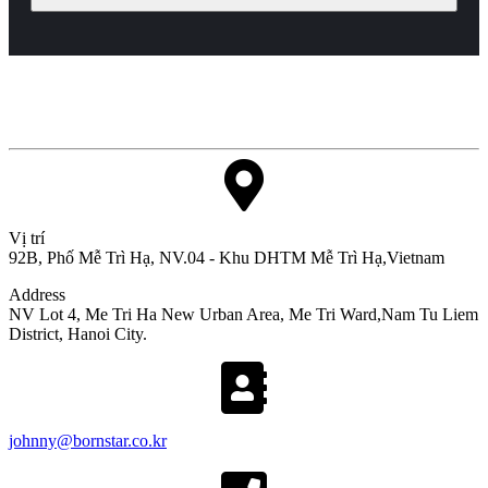
- Thu thập thông tin cơ bản để sử dụng dịch vụ của công
ty
- Cung cấp thông tin và dịch vụ mới của công ty
- Ngăn chặn việc sử dụng trái phép và và sử dụng
không hợp pháp
2. Các mục thông tin cá nhân được thu thập
Công ty thu thập các thông tin cá nhân sau đây để phục vụ
cho việc đăng ký thành viên, tư vấn, và yêu cầu dịch vụ:
Vị trí
92B, Phố Mễ Trì Hạ, NV.04 - Khu DHTM Mễ Trì Hạ,Vietnam
Họ tên, ID đăng nhập, mật khẩu, số điện thoại cố định,
Address
số điện thoại di động, email, lịch sử sử dụng dịch vụ,
NV Lot 4, Me Tri Ha New Urban Area, Me Tri Ward,Nam Tu Liem
nhật ký truy cập, cookie, địa chỉ IP truy cập
District, Hanoi City.
3. Thời gian lưu trữ và sử dụng thông tin cá nhân
Theo nguyên tắc, thông tin cá nhân sẽ được hủy ngay sau
johnny@bornstar.co.kr
khi hoàn thành mục đích thu thập hoặc theo yêu cầu của
đối tác. Tuy nhiên, các thông tin sau đây sẽ được lưu trữ
trong thời gian quy định vì lý do dưới đây: