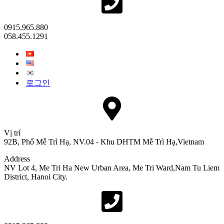
1) Lưu trữ theo chính sách nội bộ của công ty
0915.965.880
- Nội dung tư vấn về yêu cầu dịch vụ, hỗ trợ và các vấn
058.455.1291
đề liên quan
- Lý do lưu trữ: Xác nhận lịch sử tư vấn và sử dụng làm
tài liệu giải quyết tranh chấp
- Thời gian lưu trữ: 5 năm sau khi hoàn tất tư vấn
로그인
2) Lưu trữ theo quy định pháp luật
Theo Luật giao dịch điện tử, Luật bảo vệ người tiêu
dùng trong thương mại điện tử và các quy định pháp luật
liên quan khác, công ty sẽ lưu trữ thông tin cá nhân
Vị trí
trong thời gian quy định bởi pháp luật. Trong trường hợp
92B, Phố Mễ Trì Hạ, NV.04 - Khu DHTM Mễ Trì Hạ,Vietnam
này, công ty chỉ sử dụng thông tin được lưu trữ cho mục
đích đã xác định.
Address
NV Lot 4, Me Tri Ha New Urban Area, Me Tri Ward,Nam Tu Liem
District, Hanoi City.
Người dùng có quyền từ chối đồng ý với việc thu thập và
sử dụng thông tin cá nhân của công ty. Tuy nhiên, xin lưu
ý rằng nếu từ chối , việc đăng ký dịch vụ không được
hoàn tất bình thường.