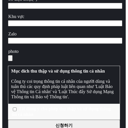
Khu vực
Zalo
photo
Mục đích thu thập và sử dụng thông tin cá nhân
Công ty coi trọng thông tin cá nhân của người dùng và
tuân thủ các quy định pháp luật liên quan như 'Luật Bảo
vệ Thông tin Cá nhân' và 'Luật Thúc đẩy Sử dụng Mạng
Thông tin và Bảo vệ Thông tin'.
1. Mục đích thu thập và sử dụng thông tin cá nhân
Tôi đồng ý cho phép thu thập và sử dụng thông
tin cá nhân
Công ty thu thập và sử dụng các mục thông tin cá nhân
của khách hàng với các mục đích sau:
신청하기