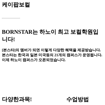
케이팝보컬
BORNSTAR는 하노이 최고 보컬학원입
니다!
[
본스타
]
의
멤버가
되면
이렇게
다양한
혜택을
제공받습니다
.
본스타는
한국과
일본
미국등의
21
개의
캠퍼스가
운영됩니다
.
이제
하노이
캠퍼스가
오픈되었습니다
.
다양한과목!
수업방법