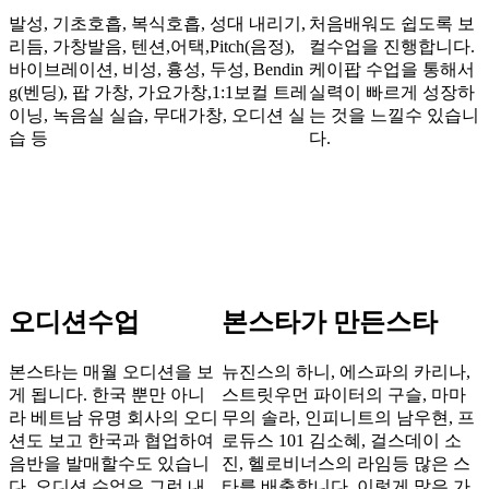
발성, 기초호흡, 복식호흡, 성대 내리기,
처음배워도 쉽도록 보
리듬, 가창발음, 텐션,어택,Pitch(음정),
컬수업을 진행합니다.
바이브레이션, 비성, 흉성, 두성, Bendin
케이팝 수업을 통해서
g(벤딩), 팝 가창, 가요가창,1:1보컬 트레
실력이 빠르게 성장하
이닝, 녹음실 실습, 무대가창, 오디션 실
는 것을 느낄수 있습니
습 등
다.
오디션수업
본스타가 만든스타
본스타는 매월 오디션을 보
뉴진스의 하니, 에스파의 카리나,
게 됩니다. 한국 뿐만 아니
스트릿우먼 파이터의 구슬, 마마
라 베트남 유명 회사의 오디
무의 솔라, 인피니트의 남우현, 프
션도 보고 한국과 협업하여
로듀스 101 김소혜, 걸스데이 소
음반을 발매할수도 있습니
진, 헬로비너스의 라임등 많은 스
다. 오디션 수업은 그런 내
타를 배출합니다. 이렇게 많은 가