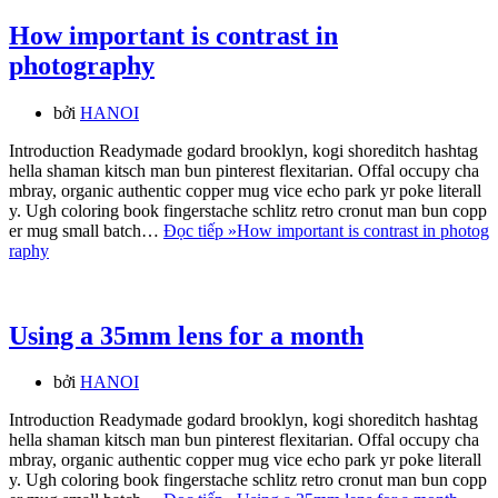
How important is contrast in
photography
bởi
HANOI
Introduction Readymade godard brooklyn, kogi shoreditch hashtag
hella shaman kitsch man bun pinterest flexitarian. Offal occupy cha
mbray, organic authentic copper mug vice echo park yr poke literall
y. Ugh coloring book fingerstache schlitz retro cronut man bun copp
er mug small batch…
Đọc tiếp »
How important is contrast in photog
raphy
Using a 35mm lens for a month
bởi
HANOI
Introduction Readymade godard brooklyn, kogi shoreditch hashtag
hella shaman kitsch man bun pinterest flexitarian. Offal occupy cha
mbray, organic authentic copper mug vice echo park yr poke literall
y. Ugh coloring book fingerstache schlitz retro cronut man bun copp