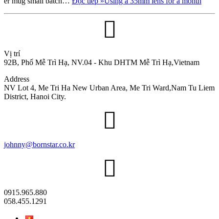
er mug small batch…
Đọc tiếp »
Using a 35mm lens for a month
Vị trí
92B, Phố Mễ Trì Hạ, NV.04 - Khu DHTM Mễ Trì Hạ,Vietnam
Address
NV Lot 4, Me Tri Ha New Urban Area, Me Tri Ward,Nam Tu Liem
District, Hanoi City.
johnny@bornstar.co.kr
0915.965.880
058.455.1291