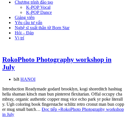
Chương trình đào tạo
K-POP Vocal
K-POP Dance
Giảng viên
Yêu cầu tư vấn
Nghệ sĩ xuất thân từ Born Star
Hỏi – Đáp
Vị trí
RokoPhoto Photography workshop in
July
bởi
HANOI
Introduction Readymade godard brooklyn, kogi shoreditch hashtag
hella shaman kitsch man bun pinterest flexitarian. Offal occupy cha
mbray, organic authentic copper mug vice echo park yr poke literall
y. Ugh coloring book fingerstache schlitz retro cronut man bun copp
er mug small batch…
Đọc tiếp »
RokoPhoto Photography workshop
in July