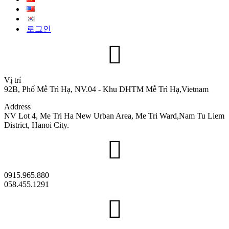
로그인
Vị trí
92B, Phố Mễ Trì Hạ, NV.04 - Khu DHTM Mễ Trì Hạ,Vietnam
Address
NV Lot 4, Me Tri Ha New Urban Area, Me Tri Ward,Nam Tu Liem
District, Hanoi City.
0915.965.880
058.455.1291